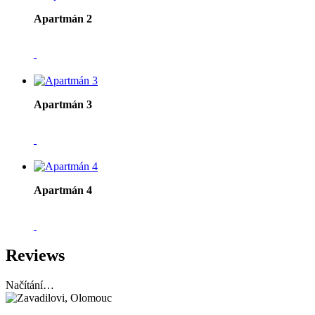
Apartmán 2
3+kk 58m2 s terasou až pro 6 osob. 1-4 osoby, cena za apartm
Zarezervujte si apartmán hned teď! Před dokončením rezervace
Apartmán 3
1+kk 33m2 s venkovním posezením pro 4 osoby 1-2 osoby, cena 
nocí. Zarezervujte si apartmán hned teď! Před dokončením rez
Apartmán 4
1+kk 36m2 s venkovním posezením až pro 4 osoby 1-2 osoby, c
více nocí. Zarezervujte si apartmán hned teď! Před dokončením
Reviews
Načítání…