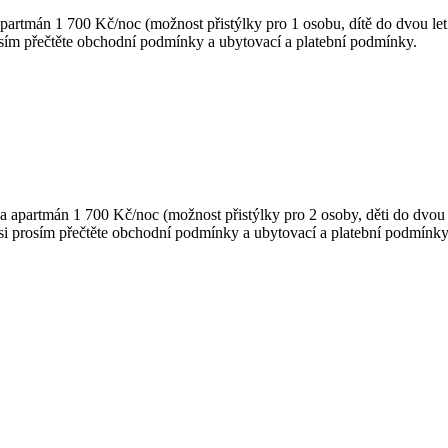
rtmán 1 700 Kč/noc (možnost přistýlky pro 1 osobu, dítě do dvou let
osím přečtěte obchodní podmínky a ubytovací a platební podmínky.
apartmán 1 700 Kč/noc (možnost přistýlky pro 2 osoby, děti do dvou 
si prosím přečtěte obchodní podmínky a ubytovací a platební podmínky
án 3000 Kč/noc. Ubytování pouze na 2 a více nocí. (možnost přistýlky
 si prosím přečtěte obchodní podmínky a ubytovací a platební podmínk