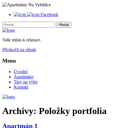
Facebook
Hledat:
Vaše místo k relaxaci
Přeskočit na obsah
Menu
Úvodní
Apartmány
Tipy na výlet
Kontakt
Archivy: Položky portfolia
Apartmán 1