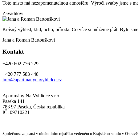
Toto místo má nezapomenutelnou atmosféru. Výročí svatby jsme s man
Zavadilovi
Krásný výhled, klid, ticho, příroda. Co více si můžeme přát. Byli jsm
Jana a Roman Bartouškovi
Kontakt
+420 602 776 229
+420 777 583 448
info@apartmanynavyhlidce.cz
Apartmány Na Vyhlídce s.r.o.
Paseka 141
783 97 Paseka, Česká republika
IČ: 09710221
Společnost zapsaná v obchodním rejstříku vedeném u Krajského soudu v Ostravě,