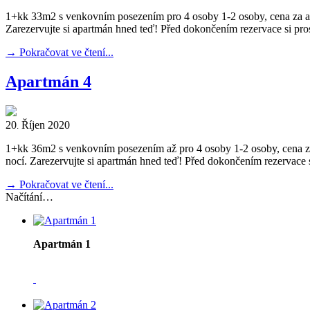
1+kk 33m2 s venkovním posezením pro 4 osoby 1-2 osoby, cena za apa
Zarezervujte si apartmán hned teď! Před dokončením rezervace si pr
→
Pokračovat ve čtení...
Apartmán 4
20
Říjen
2020
.
1+kk 36m2 s venkovním posezením až pro 4 osoby 1-2 osoby, cena za 
nocí. Zarezervujte si apartmán hned teď! Před dokončením rezervace 
→
Pokračovat ve čtení...
Načítání…
Apartmán 1
3+kk 56m2 s terasou až pro 6 osob. 1-4 osoby, cena za apartm
Zarezervujte si apartmán hned teď! Před dokončením rezervace