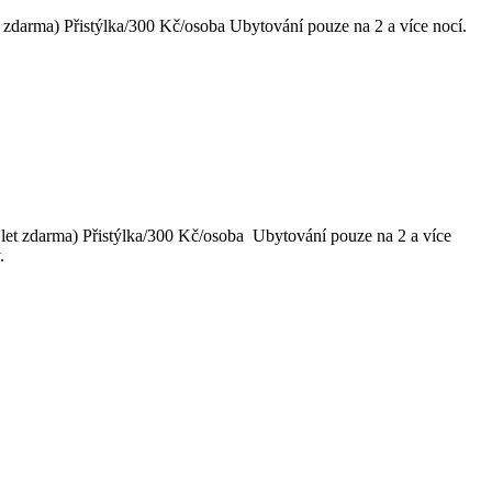
 zdarma) Přistýlka/300 Kč/osoba Ubytování pouze na 2 a více nocí.
let zdarma) Přistýlka/300 Kč/osoba Ubytování pouze na 2 a více
.
 pro 2 osoby – uveďte prosím do poznámek) Přistýlka/350 Kč osoba
y.